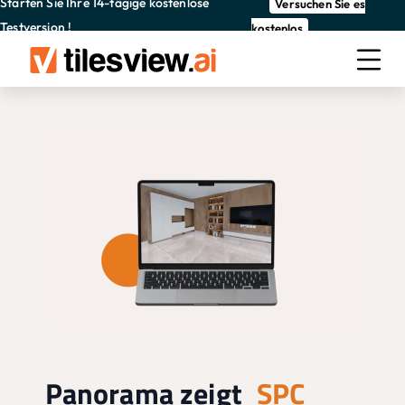
Starten Sie Ihre 14-tägige kostenlose
Versuchen Sie es
Testversion !
kostenlos
Panorama zeigt
SPC