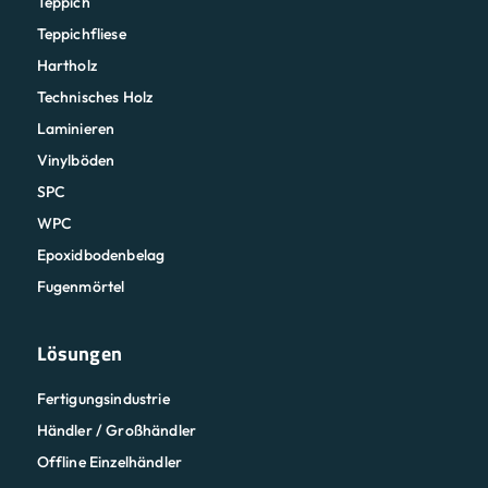
Teppich
Teppichfliese
Hartholz
Technisches Holz
Laminieren
Vinylböden
SPC
WPC
Epoxidbodenbelag
Fugenmörtel
Lösungen
Fertigungsindustrie
Händler / Großhändler
Offline Einzelhändler