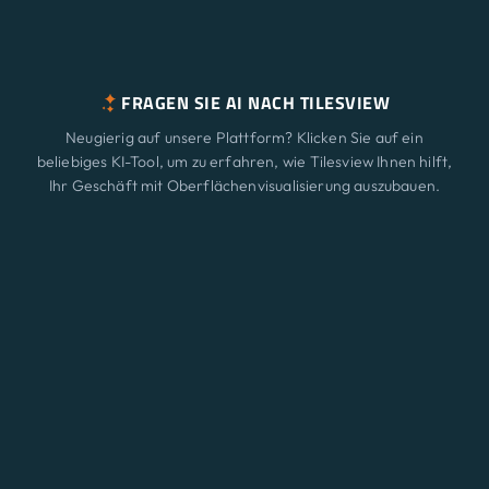
FRAGEN SIE AI NACH TILESVIEW
Neugierig auf unsere Plattform? Klicken Sie auf ein
beliebiges KI-Tool, um zu erfahren, wie Tilesview Ihnen hilft,
Ihr Geschäft mit Oberflächenvisualisierung auszubauen.
ChatGPT
Claude
Perplexity
Merkmale
Neu
Gemini
Grok
Lösungen
Preisgestaltung
Aktualisieren
Blog
Kontakt
© 2026 A3 BEES INNOVATIONS • All rights reserved